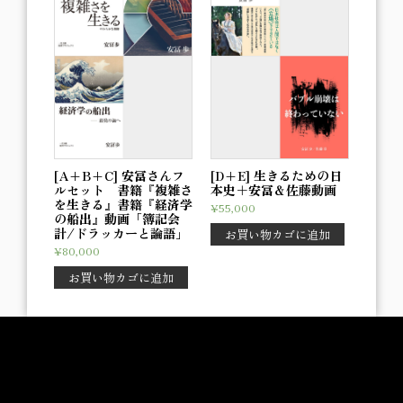
[A+B+C] 安冨さんフ
[D+E] 生きるための日
ルセット 書籍『複雑さ
本史＋安冨＆佐藤動画
を生きる』書籍『経済学
¥
55,000
の船出』動画「簿記会
計/ドラッカーと論語」
お買い物カゴに追加
¥
80,000
お買い物カゴに追加