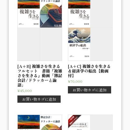
[A+B] 複雑さを生きる
[A+C] 複雑さを生きる
フルセット 書籍『複雑
＆経済学の船出【動画
さを生きる』動画「簿記
付】
会計/ドラッカーと論
¥
70,000
語」
お買い物カゴに追加
¥
45,000
お買い物カゴに追加