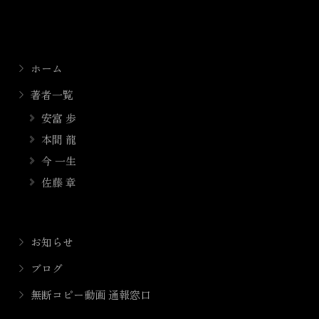
ホーム
著者一覧
安富 歩
本間 龍
今 一生
佐藤 章
お知らせ
ブログ
無断コピー動画 通報窓口