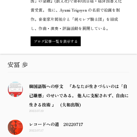
国」の金融』(創文社)で第40回日経・経済図書文化
賞受賞。 他に、Ayumi Yrigoyen の名前で絵画を制
作。音楽家片岡祐介と「純セレブ騎士団」を結成
し、作曲・演奏・評論活動を展開している。
ブログ記事一覧を表示する
安冨 歩
韓国語版への序文 『あなたが生きづらいのは「自
己嫌悪」のせいである。 他人に支配されず、自由に
生きる技術 』 (大和出版)
2022.07.19
レコードへの道 20220717
2022.07.17