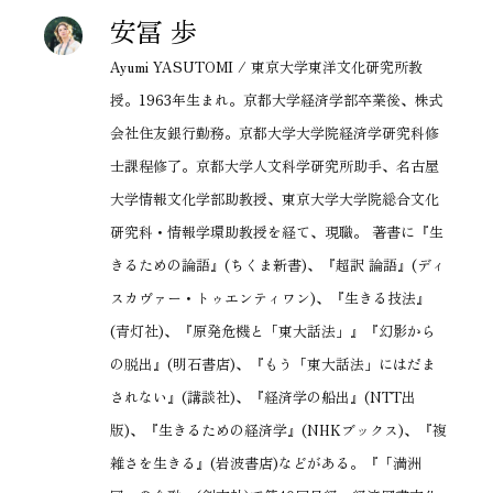
安冨 歩
Ayumi YASUTOMI / 東京大学東洋文化研究所教
授。1963年生まれ。京都大学経済学部卒業後、株式
会社住友銀行勤務。京都大学大学院経済学研究科修
士課程修了。京都大学人文科学研究所助手、名古屋
大学情報文化学部助教授、東京大学大学院総合文化
研究科・情報学環助教授を経て、現職。 著書に『生
きるための論語』(ちくま新書)、『超訳 論語』(ディ
スカヴァー・トゥエンティワン)、『生きる技法』
(青灯社)、『原発危機と「東大話法」』『幻影から
の脱出』(明石書店)、『もう「東大話法」にはだま
されない』(講談社)、『経済学の船出』(NTT出
版)、『生きるための経済学』(NHKブックス)、『複
雑さを生きる』(岩波書店)などがある。『「満洲