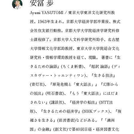
安冨 歩
Ayumi YASUTOMI / 東京大学東洋文化研究所教
授。1963年生まれ。京都大学経済学部卒業後、株式
会社住友銀行勤務。京都大学大学院経済学研究科修
士課程修了。京都大学人文科学研究所助手、名古屋
大学情報文化学部助教授、東京大学大学院総合文化
研究科・情報学環助教授を経て、現職。 著書に『生
きるための論語』(ちくま新書)、『超訳 論語』(ディ
スカヴァー・トゥエンティワン)、『生きる技法』
(青灯社)、『原発危機と「東大話法」』『幻影から
の脱出』(明石書店)、『もう「東大話法」にはだま
されない』(講談社)、『経済学の船出』(NTT出
版)、『生きるための経済学』(NHKブックス)、『複
雑さを生きる』(岩波書店)などがある。『「満洲
国」の金融』(創文社)で第40回日経・経済図書文化