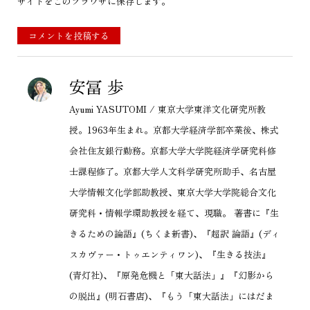
サイトをこのブラウザに保存します。
コメントを投稿する
安冨 歩
Ayumi YASUTOMI / 東京大学東洋文化研究所教
授。1963年生まれ。京都大学経済学部卒業後、株式
会社住友銀行勤務。京都大学大学院経済学研究科修
士課程修了。京都大学人文科学研究所助手、名古屋
大学情報文化学部助教授、東京大学大学院総合文化
研究科・情報学環助教授を経て、現職。 著書に『生
きるための論語』(ちくま新書)、『超訳 論語』(ディ
スカヴァー・トゥエンティワン)、『生きる技法』
(青灯社)、『原発危機と「東大話法」』『幻影から
の脱出』(明石書店)、『もう「東大話法」にはだま