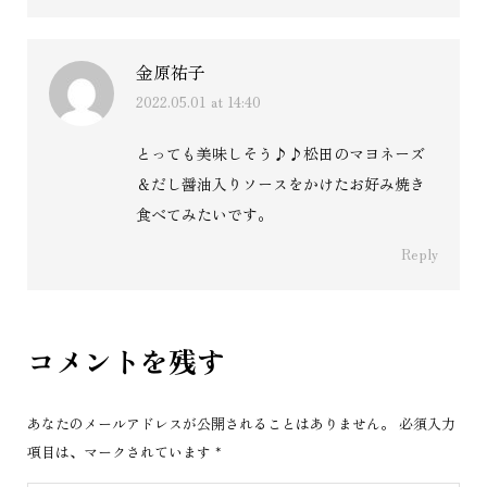
金原祐子
2022.05.01 at 14:40
says:
とっても美味しそう♪♪松田のマヨネーズ
＆だし醤油入りソースをかけたお好み焼き
食べてみたいです。
Reply
コメントを残す
あなたのメールアドレスが公開されることはありません。 必須入力
項目は、マークされています
*