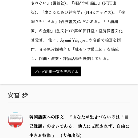
されない』(講談社)、『経済学の船出』(NTT出
版)、『生きるための経済学』(NHKブックス)、『複
雑さを生きる』(岩波書店)などがある。『「満洲
国」の金融』(創文社)で第40回日経・経済図書文化
賞受賞。 他に、Ayumi Yrigoyen の名前で絵画を制
作。音楽家片岡祐介と「純セレブ騎士団」を結成
し、作曲・演奏・評論活動を展開している。
ブログ記事一覧を表示する
安冨 歩
韓国語版への序文 『あなたが生きづらいのは「自
己嫌悪」のせいである。 他人に支配されず、自由に
生きる技術 』 (大和出版)