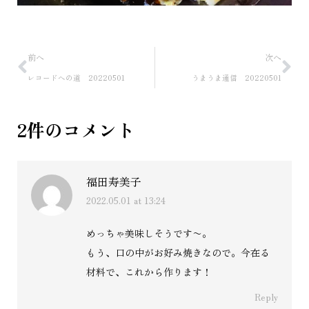
前へ
次へ
レコードへの道 20220501
うまうま通信 20220501
2件のコメント
福田寿美子
2022.05.01 at 13:24
says:
めっちゃ美味しそうです〜。
もう、口の中がお好み焼きなので。今在る
材料で、これから作ります！
Reply