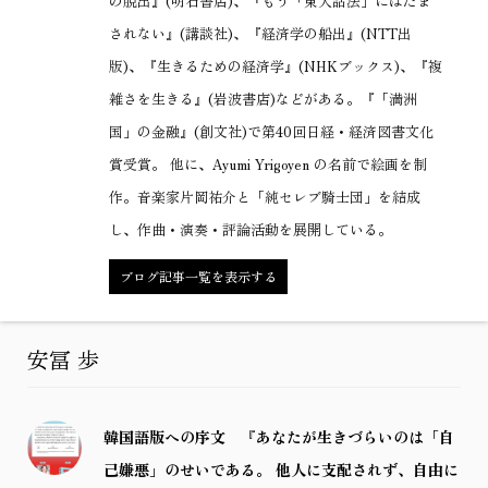
の脱出』(明石書店)、『もう「東大話法」にはだま
されない』(講談社)、『経済学の船出』(NTT出
版)、『生きるための経済学』(NHKブックス)、『複
雑さを生きる』(岩波書店)などがある。『「満洲
国」の金融』(創文社)で第40回日経・経済図書文化
賞受賞。 他に、Ayumi Yrigoyen の名前で絵画を制
作。音楽家片岡祐介と「純セレブ騎士団」を結成
し、作曲・演奏・評論活動を展開している。
ブログ記事一覧を表示する
安冨 歩
韓国語版への序文 『あなたが生きづらいのは「自
己嫌悪」のせいである。 他人に支配されず、自由に